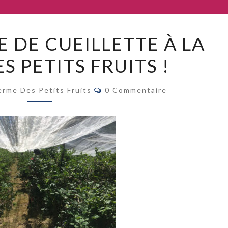
UNE
 DE CUEILLETTE À LA
JOURNÉE
S PETITS FRUITS !
DE
CUEILLETTE
Commentaires
À
erme Des Petits Fruits
0 Commentaire
LA
FERME
DES
PETITS
FRUITS
!