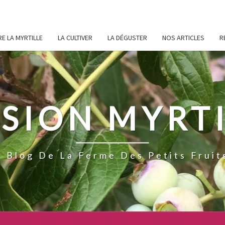
E LA MYRTILLE
LA CULTIVER
LA DÉGUSTER
NOS ARTICLES
R
SION MYRT
e Blog De La Ferme Des Petits Fruit