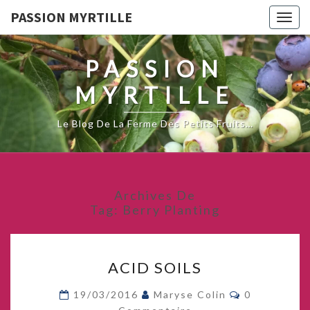
PASSION MYRTILLE
Togg
navig
PASSION
MYRTILLE
Le Blog De La Ferme Des Petits Fruits…
Archives De
Tag:
Berry Planting
ACID
ACID SOILS
SOILS
Commentair
19/03/2016
Maryse Colin
0