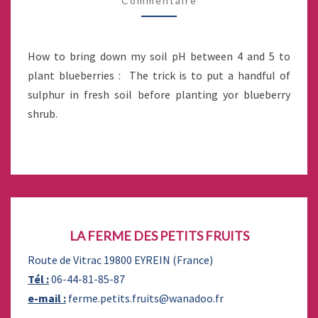
Commentaire
How to bring down my soil pH between 4 and 5 to
plant blueberries : The trick is to put a handful of
sulphur in fresh soil before planting yor blueberry
shrub.
LA FERME DES PETITS FRUITS
Route de Vitrac 19800 EYREIN (France)
Tél :
06-44-81-85-87
e-mail :
ferme.petits.fruits@wanadoo.fr